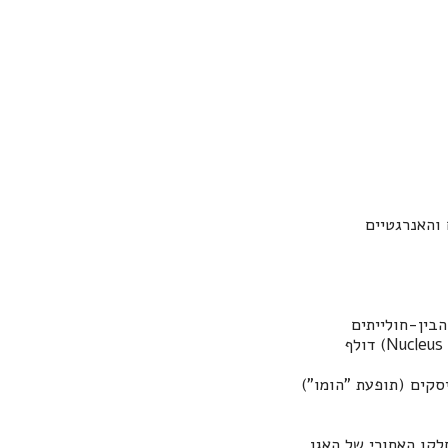
 והאנרגטיים
בין-חולייתים
Nucleus 
) דולף
סקים (תופעת "הומו")
קו האחורי של האגן,