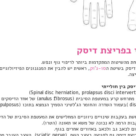
 בפריצת דיסק
ת מהשיטות המתקדמות ביותר לריפוי גוף ונפש.
דיסק בשיטת ה
סו
-
ג
'
וק
, ראשית יש להבין את המנגנונים הפיזיולוגיים
צה.
סק בין חולייתי
(Spinal disc herniation, prolapsus disci intervert
מתרחש קרע במעטפת הסיבית (
anulus fibrosus
) של אחד הדיסקים ה
di
(
בעמוד השדרה והחומר הג'לטיני הסמיך הנמצא בתוכו (
pulposus
שת בעקבות שינויים ניווניים המחלישים את המעטפת הסיבית של הדי
ות הרמה לא נכונה של משא או תאונה (הטרו).
ום לכאב גב ולכאב באזורים אחרים בגוף
.
יצת דיסק גם לפגיעה בעצב השת
, (sciatic nerve)
העצב העובר מחל