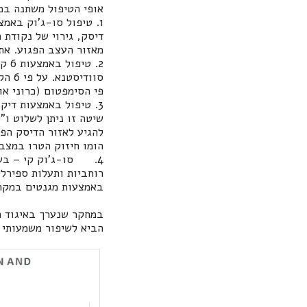
אופי הטיפול משתנה במ
1. טיפול סו-ג'וק באמ
דיסק, גירוי של נקודת
מאזור העצב הפגוע. את 
2. 
סווד
פי הסימפטום (כרוני או
3. טיפול באמצעות די
שיטה זו ניתן לשלוט ו"
להגיע לאזור הדיסק הפג
הומו חיזוק הטרו במצבי
4. סו-ג'וק קי – בשי
רוחביות ותעלות ספירל
באמצעות מגנטים במקרי
הביא לשיפור משמעותי בקרב 93.5% מ