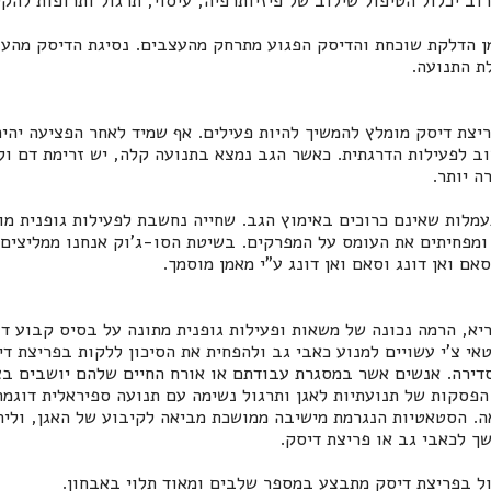
וב יכלול הטיפול שילוב של פיזיותרפיה, עיסוי, תרגול ותרופות להק
ן הדלקת שוכחת והדיסק הפגוע מתרחק מהעצבים. נסיגת הדיסק מהע
ת התנועה.
יצת דיסק מומלץ להמשיך להיות פעילים. אף שמיד לאחר הפציעה יהי
וב לפעילות הדרגתית. כאשר הגב נמצא בתנועה קלה, יש זרימת דם ולי
ה יותר.
עמלות שאינם כרוכים באימוץ הגב. שחייה נחשבת לפעילות גופנית מ
ומפחיתים את העומס על המפרקים. בשיטת הסו-ג'וק אנחנו ממליצים 
סאם ואן דונג וסאם ואן דונג ע"י מאמן מוסמך.
יא, הרמה נכונה של משאות ופעילות גופנית מתונה על בסיס קבוע דוג
 טאי צ'י עשויים למנוע כאבי גב ולהפחית את הסיכון ללקות בפריצת די
דירה. אנשים אשר במסגרת עבודתם או אורח החיים שלהם יושבים בצ
פסקות של תנועתיות לאגן ותרגול נשימה עם תנועה ספיראלית דוגמת 
ה. הסטאטיות הנגרמת מישיבה ממושכת מביאה לקיבוע של האגן, וליר
ך לכאבי גב או פריצת דיסק.
ל בפריצת דיסק מתבצע במספר שלבים ומאוד תלוי באבחון.