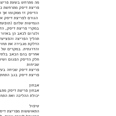
מה מתרחש בשעת פריצת
פריצת דיסק מתרחשת כש
הדיסק זז ממקומו אך ה
הגורם לפריצת דיסק אינ
הגמישות שלהם (תופעת 
במקרי פריצת דיסק, הדי
ולגרום לכאב הן באזור 
תהליך הפריצה והפציעה
הדלקת מגבירה את תחוש
והדרגתית. במקרים של 
אחרים בהם הכאב בלתי 
חלק הדיסק הפגום ושיח
שכיחות
פריצת דיסק בגב התחתו
אבחון
אבחון פריצת דיסק מתב
יכולת ההליכה ואת התח
טיפול