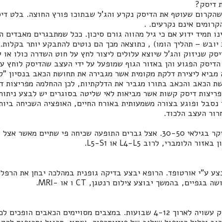
 דיסק?
הקרום שעוטף את הדיסק נקרע והג'ל שבתוכו פורץ החוצה. בלט דיס
קרומים אינם נקרעים.
.
ו תמיד ידוע אם כי גיל מהווה גורם סיכון. ככל שמתבגרים מאבדים ה
יובש – תהליך הומו) , כתוצאה מכך הם נוטים להתבקע יותר בקלות.
סק שניזוק והג'ל שיוצא עלולים ליצור לחץ על חוט השדרה כולו או 
הדיסק הפגוע והן באזור הגוף שמופעל על ידי העצב שהדיסק לוחץ על
 מביא ליצירת דלקת מקומית אשר מגבירה את תחושת הכאב בנסיון "לס
ת הכאב והכאב בתורו מגביר את הדלקתיות, לכן ההחלמה מפריצות די
פריצות דיסק קשות אשר מביאות לאי שליטה בסוגרים יש לבצע ניתוח 
נסבל ופוגע בצורה משמעותית באורח החיים, האופציה השכיחה ביותר
רור העצב הלכוד.
פריצת דיסק שכיחה בעיקר בגילאי 30-50. אצל גברים התופעה שכיחה פי שתיים
ן באזור הלומברי, לרוב
L4-L5
או
L5-S1
.
צע ע"י אורטופד. הרופא יבצע בדיקה גופנית במהלכה יבחן את הרפלק
ושה בגפיים, בהמשך יבוצע צילום רנטגן,
CT
ו או -
MRI
.
התאוששות מפריצת דיסק עשויה לארוך 4-12 שבועות. במצבים מסויימים הכאבים 