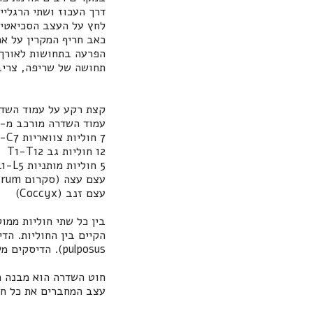
דרך העכוז ושתי הרגליי
לחץ על העצב הסכיאטי 
כאב חריף המקרין על אח
הפרעה בתחושות לאורך 
תחושה של שריפה, צריבה
קצת רקע על עמוד השד
עמוד השדרה מורכב מ- 24 חוליות הממוקמות בטור אחת מעל השנייה ועוד 2 יחידות של עצמות מקוב
7 חוליות צוואריות
1-C7
12 חוליות גב
T1-T12
5 חוליות מותניות
L1-L5
עצם עצה (סקרום
crum
עצם זנב (
Coccyx
)
בין כל שתי חוליות ממו
הקיים בין החוליות. הד
pulposus
). הדיסקים מ
חוט השדרה הוא מבנה ר
עצב המחברים את כל חל