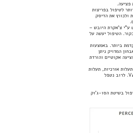
 פציעה.
ותר לטיפול בפריצות
 ולכווץ את הדיסק
.
הנשלט ע"י צ'אקרת היובש –
יסק כקור. הטיפול יעשה על
קדמת ביותר. באמצעות
בחון המדויק ניתן
ציעה אקוטיים והורדת
תעלות אורכיות, תעלות
V
. לרוב נטפל
ת דיסק נמצא כי טיפול בשיטת הסו-ג'וק