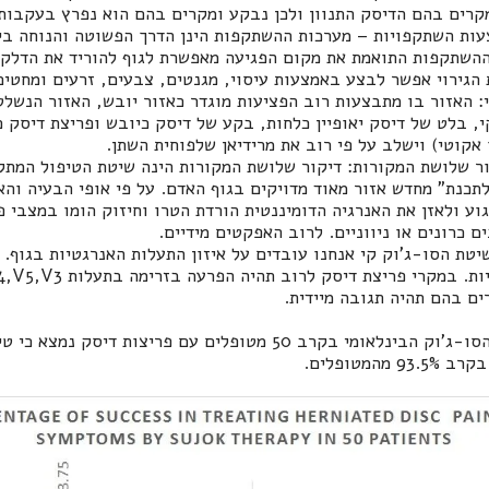
קרים בהם הדיסק התנוון ולכן נבקע ומקרים בהם הוא נפרץ בעקבות
צעות השתקפויות – מערכות ההשתקפות הינן הדרך הפשוטה והנוחה בי
 ההשתקפות התואמת את מקום הפגיעה מאפשרת לגוף להוריד את הדלקת
הגירוי אפשר לבצע באמצעות עיסוי, מגנטים, צבעים, זרעים ומחטים
טיפול באמצעות 6 קי: האזור בו מתבצעות רוב הפציעות מוגדר כאזור יובש, האזור 
יסטנא. על פי 6 הקי, בלט של דיסק יאופיין כלחות, בקע של דיסק כיובש ופריצת ד
 אקוטי) וישלב על פי רוב את מרידיאן שלפוחית השתן.
קור שלושת המקורות: דיקור שלושת המקורות הינה שיטת הטיפול המת
לתכנת" מחדש אזור מאוד מדויקים בגוף האדם. על פי אופי הבעיה והא
וע ולאזן את האנרגיה הדומיננטית הורדת הטרו וחיזוק הומו במצבי פ
ם כרונים או ניווניים. לרוב האפקטים מידיים.
טת הסו-ג'וק קי אנחנו עובדים על איזון התעלות האנרגטיות בגוף. 
יות. במקרי פריצת דיסק לרוב תהיה הפרעה בזרימה בתעלות
V3
,
4,V5
ם בהם תהיה תגובה מיידית.
במחקר שנערך באיגוד הסו-ג'וק הבינלאומי בקרב 50 מטופלים עם פריצו
המטופלים.