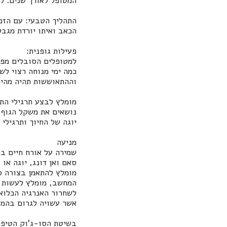
המטופל לאורך שנים. לר
התהליך הטבעי: עם הזמ
הכאב ואיתו יורדת מגבל
פעילות גופנית:
למטופלים הסובלים מפר
כמה ימי מנוחה רצוי לש
וההתאוששות תהיה מהיר
מומלץ לבצע תרגילי הת
נושאים את משקל הגוף 
יוגה של החיוך ותרגילי 
מניעה
שמירה על אורח חיים בר
סאם ואן דונג, יוגה או
מומלץ להתאמן בצורה ס
המחשב, מומלץ לעשות ה
לשחרור האנרגיה הכלוא
אשר עשויה לגרום בהמש
בשיטת הסו-ג'וק הטיפו