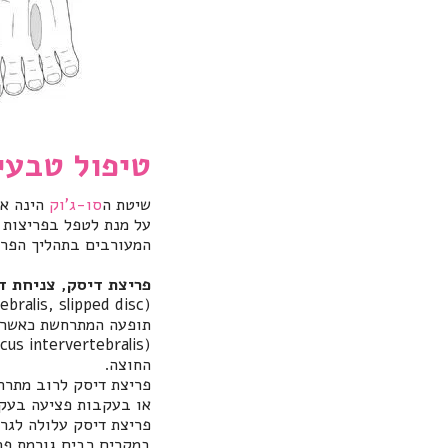
טיפול טבעי
שיטת ה
סו
-
ג
'
וק
הינה אח
על מנת לטפל בפריצות 
המעורבים בתהליך הפרי
פריצת דיסק
,
צניחת די
ebralis, slipped disc)
תופעה המתרחשת כאשר 
scus intervertebralis
(
החוצה
.
פריצת דיסק לרוב מתרח
או בעקבות פציעה בעקב
פריצת דיסק עלולה לגר
במקרים רבים גורמת פר